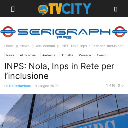
Home
News
Altri comuni
INPS: Nola, Inps in Rete per l’inclusione
News
Altri comuni
Ambiente
Attualità
Cronaca
Eventi
INPS: Nola, Inps in Rete per
Info Utili
News Regione
l’inclusione
416
0
Di
Di Redazione
-
9 Giugno 2025