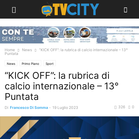
Home
News
“KICK OFF”: la rubrica di calcio internazionale – 13°
Puntata
News
Primo Piano
Sport
“KICK OFF”: la rubrica di
calcio internazionale – 13°
Puntata
326
0
Di
Francesco Di Somma
-
19 Luglio 2023