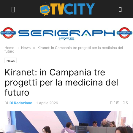
Home
News
Kiranet: in Campania tre progetti per la medicina del
futuro
News
Kiranet: in Campania tre
progetti per la medicina del
futuro
191
0
Di
Di Redazione
-
1 Aprile 2026