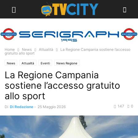
Home
News
Attualità
La Regione Campania sostiene l’accesso
gratuito allo sport
News
Attualità
Eventi
News Regione
La Regione Campania
sostiene l’accesso gratuito
allo sport
147
0
Di
Di Redazione
-
25 Maggio 2026