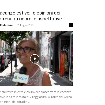
acanze estive: le opinioni dei
orresi tra ricordi e aspettative
 Redazione
-
31 Luglio 2026
0
è chi resta in città e chi invece trascorrerà le vacanze
tive in altre località di villeggiatura. A Torre del Greco
 opinioni dei cittadini...