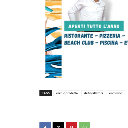
TAGS
cardioprotetta
defibrillatori
ercolano