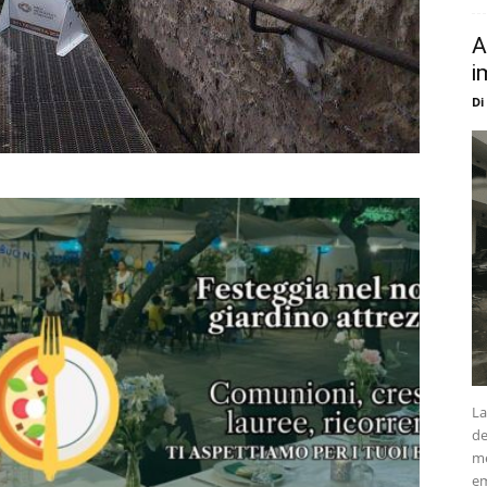
A
i
Di
La
de
me
em