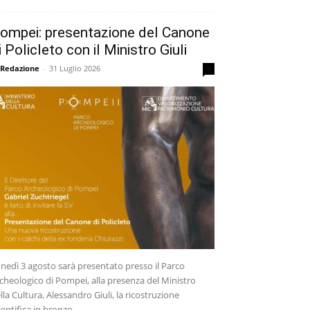
ompei: presentazione del Canone
i Policleto con il Ministro Giuli
 Redazione
-
31 Luglio 2026
0
nedì 3 agosto sarà presentato presso il Parco
cheologico di Pompei, alla presenza del Ministro
lla Cultura, Alessandro Giuli, la ricostruzione
ientifica in bronzo...