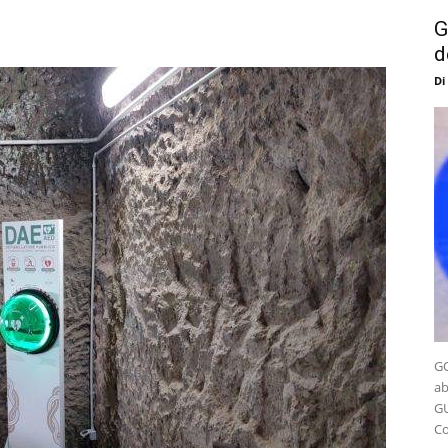
G
d
Di
GO
ab
GU
Co