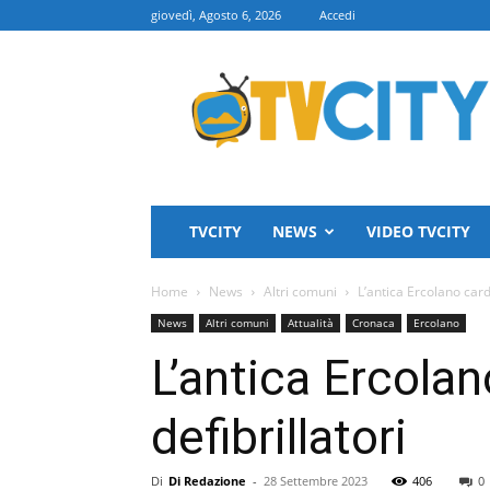
giovedì, Agosto 6, 2026
Accedi
TVCITY
TVCITY
NEWS
VIDEO TVCITY
Home
News
Altri comuni
L’antica Ercolano card
News
Altri comuni
Attualità
Cronaca
Ercolano
L’antica Ercolan
defibrillatori
Di
Di Redazione
-
28 Settembre 2023
406
0