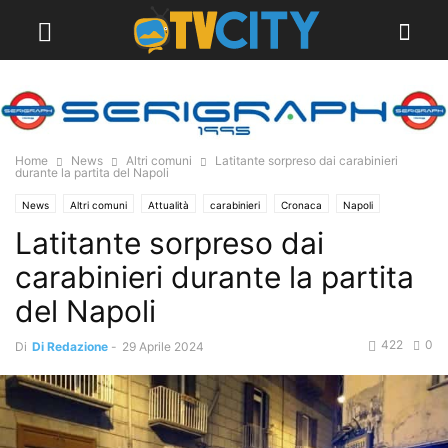
Home
News
Altri comuni
Latitante sorpreso dai carabinieri
durante la partita del Napoli
News
Altri comuni
Attualità
carabinieri
Cronaca
Napoli
Latitante sorpreso dai
carabinieri durante la partita
del Napoli
422
0
Di
Di Redazione
-
29 Aprile 2024