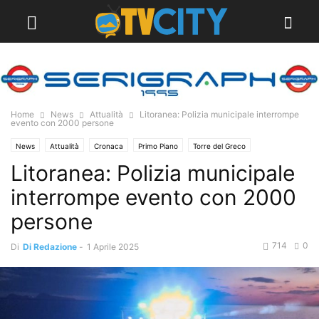
Home
News
Attualità
Litoranea: Polizia municipale interrompe
evento con 2000 persone
News
Attualità
Cronaca
Primo Piano
Torre del Greco
Litoranea: Polizia municipale
interrompe evento con 2000
persone
714
0
Di
Di Redazione
-
1 Aprile 2025