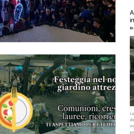
A
i
Di
La
de
me
em