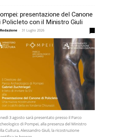
ompei: presentazione del Canone
i Policleto con il Ministro Giuli
 Redazione
-
31 Luglio 2026
0
nedì 3 agosto sarà presentato presso il Parco
cheologico di Pompei, alla presenza del Ministro
lla Cultura, Alessandro Giuli, la ricostruzione
ientifica in bronzo...