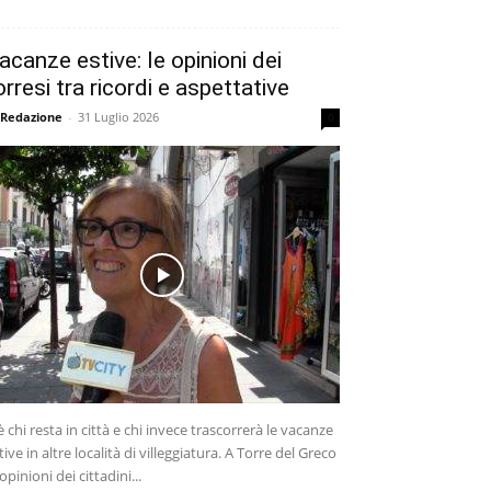
acanze estive: le opinioni dei
orresi tra ricordi e aspettative
 Redazione
-
31 Luglio 2026
0
è chi resta in città e chi invece trascorrerà le vacanze
tive in altre località di villeggiatura. A Torre del Greco
 opinioni dei cittadini...