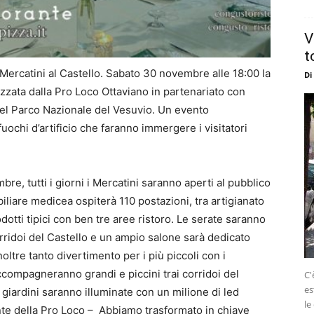
V
t
i Mercatini al Castello. Sabato 30 novembre alle 18:00 la
Di
zata dalla Pro Loco Ottaviano in partenariato con
del Parco Nazionale del Vesuvio. Un evento
fuochi d’artificio che faranno immergere i visitatori
re, tutti i giorni i Mercatini saranno aperti al pubblico
iliare medicea ospiterà 110 postazioni, tra artigianato
otti tipici con ben tre aree ristoro. Le serate saranno
orridoi del Castello e un ampio salone sarà dedicato
ltre tanto divertimento per i più piccoli con i
ompagneranno grandi e piccini trai corridoi del
C'
es
e giardini saranno illuminate con un milione di led
le
nte della Pro Loco – Abbiamo trasformato in chiave