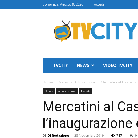
domenica, Agosto 9, 2026
Accedi
TVCITY
TVCITY
NEWS
VIDEO TVCITY
Home
News
Altri comuni
Mercatini al Castello 
News
Altri comuni
Eventi
Mercatini al Cas
l’inaugurazione 
Di
Di Redazione
-
28 Novembre 2019
717
0