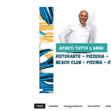
TAGS
castello
inaugurazione
mercatini
ott