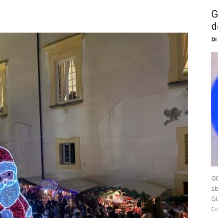
G
d
Di
GO
ab
GU
Co