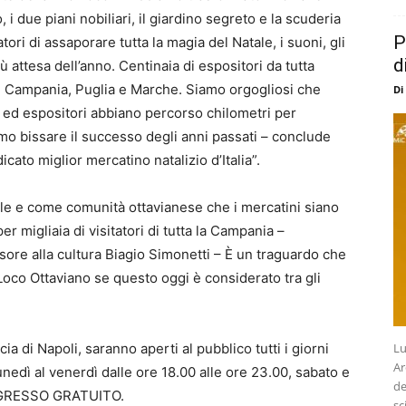
, i due piani nobiliari, il giardino segreto e la scuderia
P
ori di assaporare tutta la magia del Natale, i suoni, gli
d
ù attesa dell’anno. Centinaia di espositori da tutta
a, Campania, Puglia e Marche. Siamo orgogliosi che
Di
 ed espositori abbiano percorso chilometri per
amo bissare il successo degli anni passati – conclude
cato miglior mercatino natalizio d’Italia”.
e e come comunità ottavianese che i mercatini siano
er migliaia di visitatori di tutta la Campania –
sore alla cultura Biagio Simonetti – È un traguardo che
Loco Ottaviano se questo oggi è considerato tra gli
cia di Napoli, saranno aperti al pubblico tutti i giorni
Lu
Ar
edì al venerdì dalle ore 18.00 alle ore 23.00, sabato e
de
 INGRESSO GRATUITO.
sc