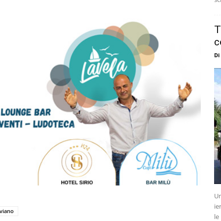
T
c
Di
Un
ie
aviano
le