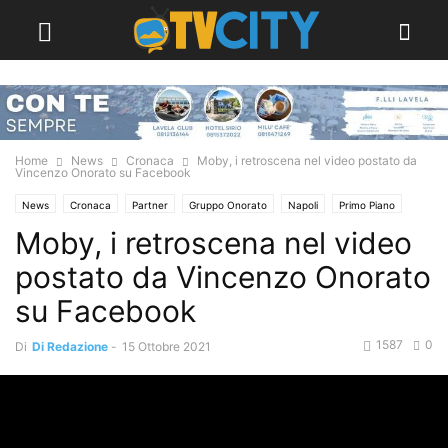
Home
News
Cronaca
Moby, i retroscena nel video postato da
Vincenzo Onorato su Facebook
News
Cronaca
Partner
Gruppo Onorato
Napoli
Primo Piano
Moby, i retroscena nel video
Video TVCITY
Speciale Tvcity
Torre del Greco
postato da Vincenzo Onorato
su Facebook
1587
0
Di
Di Redazione
-
15 Ottobre 2021