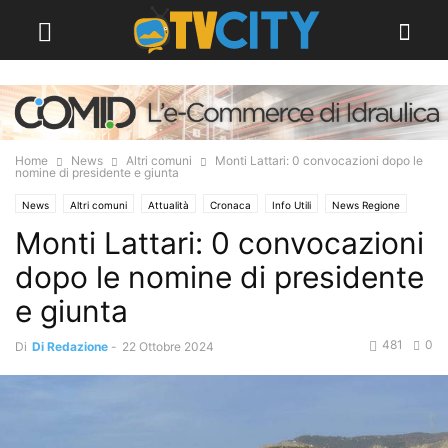
Home
News
Altri comuni
Monti Lattari: 0 convocazioni dopo le
nomine di presidente e giunta
News
Altri comuni
Attualità
Cronaca
Info Utili
News Regione
Monti Lattari: 0 convocazioni
dopo le nomine di presidente
e giunta
481
0
Di
Di Redazione
-
22 Ottobre 2024