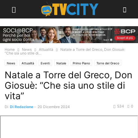
Home
News
Attualità
Natale a Torre del Greco, Don Giosuè:
“Che sia uno stile di...
News
Attualità
Eventi
Natale
Primo Piano
Torre del Greco
Natale a Torre del Greco, Don
Giosuè: “Che sia uno stile di
vita”
534
0
Di
Di Redazione
-
20 Dicembre 2024