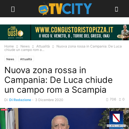
Home
News
Attualità
Nuova zona rossa in Campania: De Luca
chiude un campo rom a...
News
Attualità
Nuova zona rossa in
Campania: De Luca chiude
un campo rom a Scampia
706
0
Di
Di Redazione
-
3 Dicembre 2020