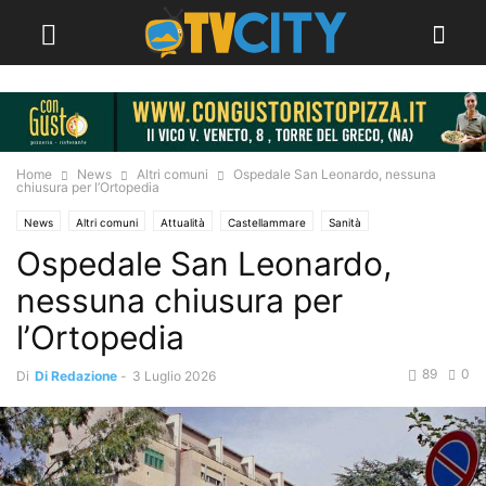
Home
News
Altri comuni
Ospedale San Leonardo, nessuna
chiusura per l’Ortopedia
News
Altri comuni
Attualità
Castellammare
Sanità
Ospedale San Leonardo,
nessuna chiusura per
l’Ortopedia
89
0
Di
Di Redazione
-
3 Luglio 2026