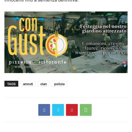
TAGS
arresti
clan
polizia