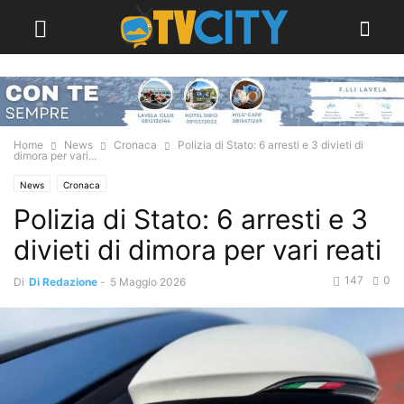
Home
News
Cronaca
Polizia di Stato: 6 arresti e 3 divieti di
dimora per vari...
News
Cronaca
Polizia di Stato: 6 arresti e 3
divieti di dimora per vari reati
147
0
Di
Di Redazione
-
5 Maggio 2026