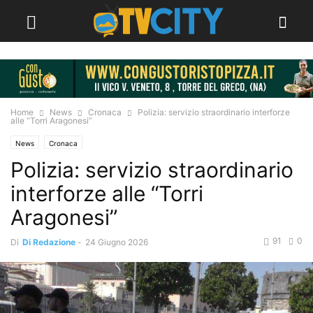
Home
News
Cronaca
Polizia: servizio straordinario interforze
alle “Torri Aragonesi”
News
Cronaca
Polizia: servizio straordinario
interforze alle “Torri
Aragonesi”
91
0
Di
Di Redazione
-
24 Giugno 2026