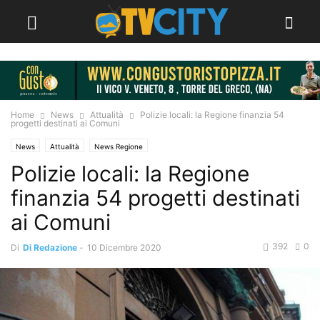
Home
News
Attualità
Polizie locali: la Regione finanzia 54
progetti destinati ai Comuni
News
Attualità
News Regione
Polizie locali: la Regione
finanzia 54 progetti destinati
ai Comuni
392
0
Di
Di Redazione
-
10 Dicembre 2020