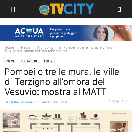
Home
News
Altri comuni
Pompei oltre le mura, le ville di
Terzigno all’ombra del Vesuvio: mostra...
News
Altri comuni
Eventi
Pompei oltre le mura, le ville
di Terzigno all’ombra del
Vesuvio: mostra al MATT
469
0
Di
Di Redazione
-
12 Settembre 2019