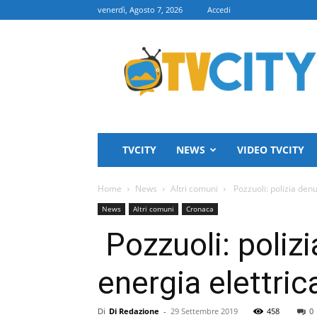
venerdì, Agosto 7, 2026
Accedi
TVCITY
TVCITY
NEWS
VIDEO TVCITY
Home
News
Altri comuni
Pozzuoli: polizia denu
News
Altri comuni
Cronaca
Pozzuoli: poliz
energia elettric
Di
Di Redazione
-
29 Settembre 2019
458
0