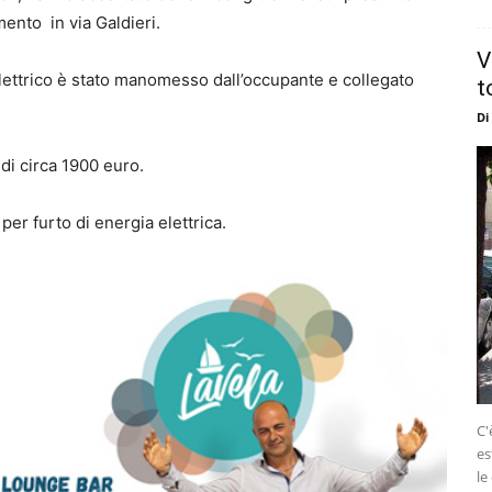
ento in via Galdieri.
V
lettrico è stato manomesso dall’occupante e collegato
t
Di
 di circa 1900 euro.
er furto di energia elettrica.
C'
es
le