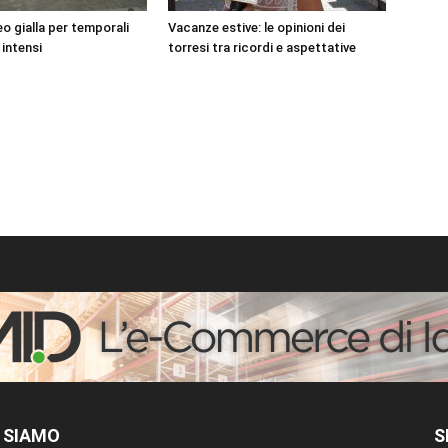
o gialla per temporali
Vacanze estive: le opinioni dei
 intensi
torresi tra ricordi e aspettative
 SIAMO
S