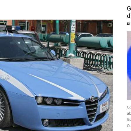
G
d
Di
GO
ab
GU
Co