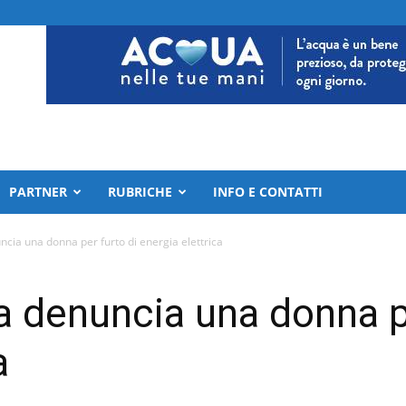
PARTNER
RUBRICHE
INFO E CONTATTI
ncia una donna per furto di energia elettrica
ia denuncia una donna p
a