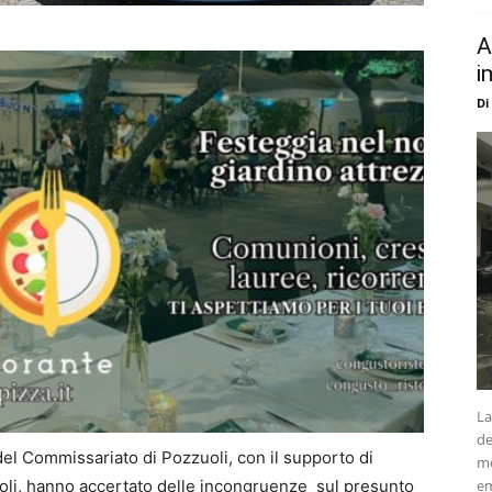
A
i
Di
La
de
 del Commissariato di Pozzuoli, con il supporto di
me
oli, hanno accertato delle incongruenze sul presunto
em