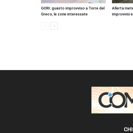
GORI: guasto improvviso a Torre del
Allerta mete
Greco, le zone interessate
improvvisi e
CHI