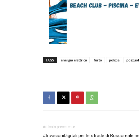
TAGS
energia elettrica
furto
polizia
pozzuol
Articolo precedente
#InvasioniDigitali per le strade di Boscoreale ne