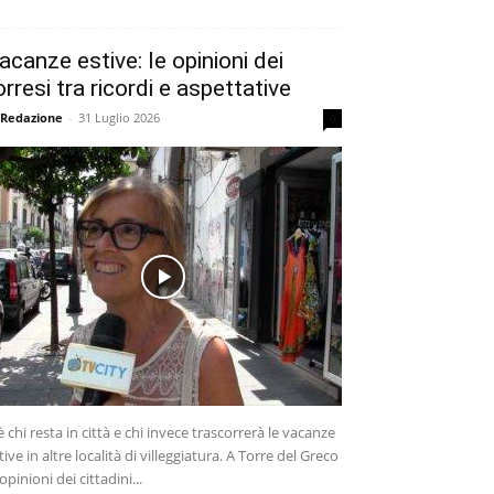
acanze estive: le opinioni dei
orresi tra ricordi e aspettative
 Redazione
-
31 Luglio 2026
0
è chi resta in città e chi invece trascorrerà le vacanze
tive in altre località di villeggiatura. A Torre del Greco
 opinioni dei cittadini...