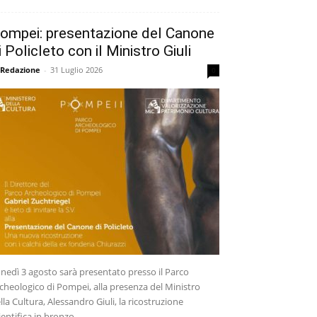
ompei: presentazione del Canone
i Policleto con il Ministro Giuli
 Redazione
-
31 Luglio 2026
0
nedì 3 agosto sarà presentato presso il Parco
cheologico di Pompei, alla presenza del Ministro
lla Cultura, Alessandro Giuli, la ricostruzione
ientifica in bronzo...