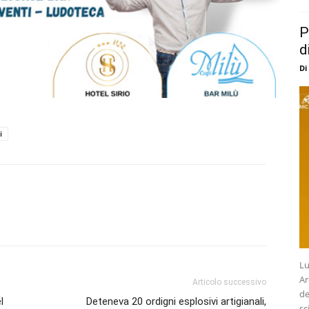
P
d
Di
i
Lu
Ar
Articolo successivo
de
l
Deteneva 20 ordigni esplosivi artigianali,
sc