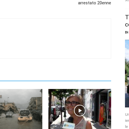
arrestato 20enne
T
c
Di
Un
ie
le