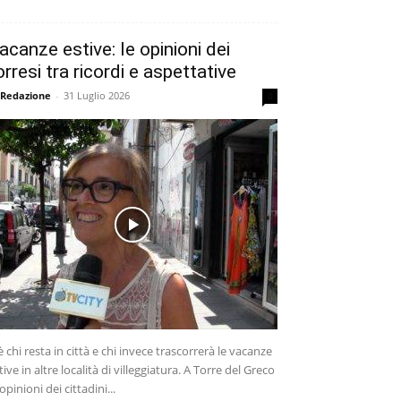
acanze estive: le opinioni dei
orresi tra ricordi e aspettative
 Redazione
-
31 Luglio 2026
0
è chi resta in città e chi invece trascorrerà le vacanze
tive in altre località di villeggiatura. A Torre del Greco
 opinioni dei cittadini...