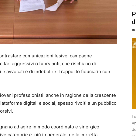
P
d
Di
contrastare comunicazioni lesive, campagne
tari aggressivi o fuorvianti, che rischiano di
 avvocati e di indebolire il rapporto fiduciario con i
iovani professionisti, anche in ragione della crescente
iattaforme digitali e social, spesso rivolti a un pubblico
orsivi.
Lu
Ar
gnano ad agire in modo coordinato e sinergico
de
ttive categorie e, più in generale, della corretta
sc