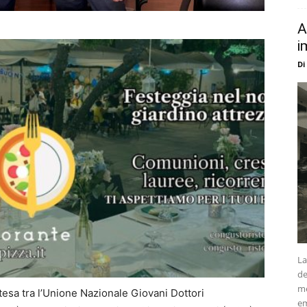
A
i
Di
La
de
me
ntesa tra l’Unione Nazionale Giovani Dottori
em