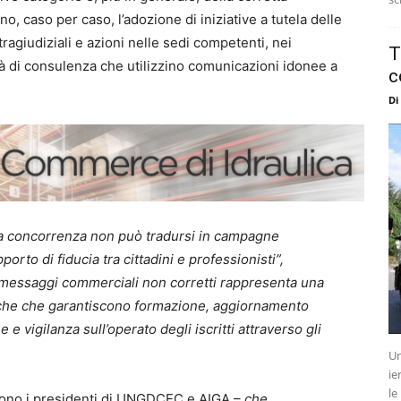
, caso per caso, l’adozione di iniziative a tutela delle
ragiudiziali e azioni nelle sedi competenti, nei
T
età di consulenza che utilizzino comunicazioni idonee a
c
Di
 la concorrenza non può tradursi in campagne
orto di fiducia tra cittadini e professionisti”,
di messaggi commerciali non corretti rappresenta una
tiche che garantiscono formazione, aggiornamento
e vigilanza sull’operato degli iscritti attraverso gli
Un
ie
le
ono i presidenti di UNGDCEC e AIGA –
che