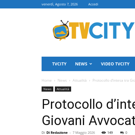
venerdì, Agosto 7, 2026
Accedi
TVCITY
TVCITY
NEWS
VIDEO TVCITY
Home
News
Attualità
Protocollo d’intesa tra G
News
Attualità
Protocollo d’in
Giovani Avvocat
Di
Di Redazione
-
7 Maggio 2026
149
0