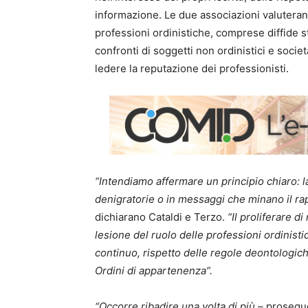
informazione. Le due associazioni valuteranno
professioni ordinistiche, comprese diffide st
confronti di soggetti non ordinistici e soci
ledere la reputazione dei professionisti.
“Intendiamo affermare un principio chiaro:
denigratorie o in messaggi che minano il rapp
dichiarano Cataldi e Terzo.
“Il proliferare 
lesione del ruolo delle professioni ordinis
continuo, rispetto delle regole deontologiche 
Ordini di appartenenza”.
“Occorre ribadire una volta di più –
prosegu