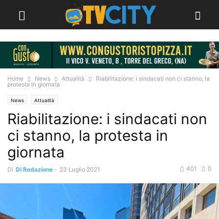
Home
News
Attualità
Riabilitazione: i sindacati non ci stanno, la
protesta in giornata
News
Attualità
Riabilitazione: i sindacati non
ci stanno, la protesta in
giornata
401
0
Di
Di Redazione
-
23 Luglio 2021