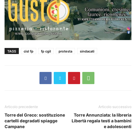
TAGS
cisl fp
fp cgil
protesta
sindacati
Articolo precedente
Articolo successivo
Torre del Greco: sostituzione
Torre Annunziata: la libreria
cartelli degradati spiagge
Libertà regala testi a bambini
Campane
e adolescenti