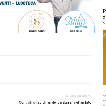
P
d
Di
Lu
Ar
Articolo successivo
de
Controlli straordinari dei carabinieri nell’ambito
sc