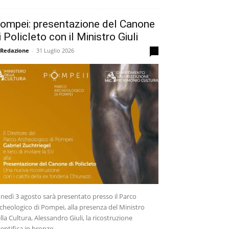
ompei: presentazione del Canone
i Policleto con il Ministro Giuli
 Redazione
-
31 Luglio 2026
0
nedì 3 agosto sarà presentato presso il Parco
cheologico di Pompei, alla presenza del Ministro
lla Cultura, Alessandro Giuli, la ricostruzione
ientifica in bronzo...