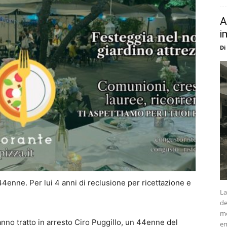
A
i
Di
4enne. Per lui 4 anni di reclusione per ricettazione e
La
de
me
anno tratto in arresto Ciro Puggillo, un 44enne del
em