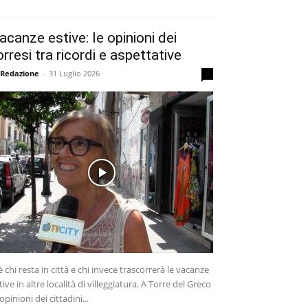
acanze estive: le opinioni dei
orresi tra ricordi e aspettative
 Redazione
-
31 Luglio 2026
0
è chi resta in città e chi invece trascorrerà le vacanze
tive in altre località di villeggiatura. A Torre del Greco
 opinioni dei cittadini...