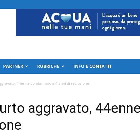
PARTNER
RUBRICHE
INFO E CONTATTI
aggravato, 44enne condannato a 4 anni di reclusione
furto aggravato, 44enn
ione