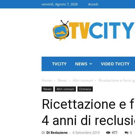
venerdì, Agosto 7, 2026
Accedi
TVCITY
TVCITY
NEWS
VIDEO TVCITY
Home
News
Altri comuni
Ricettazione e furto 
News
Altri comuni
Cronaca
Ricettazione e 
4 anni di reclus
Di
Di Redazione
-
6 Settembre 2019
477
0