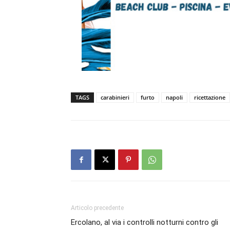
TAGS
carabinieri
furto
napoli
ricettazione
Articolo precedente
Ercolano, al via i controlli notturni contro gli