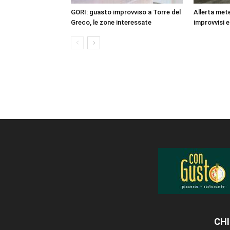
GORI: guasto improvviso a Torre del
Allerta mete
Greco, le zone interessate
improvvisi e
CHI