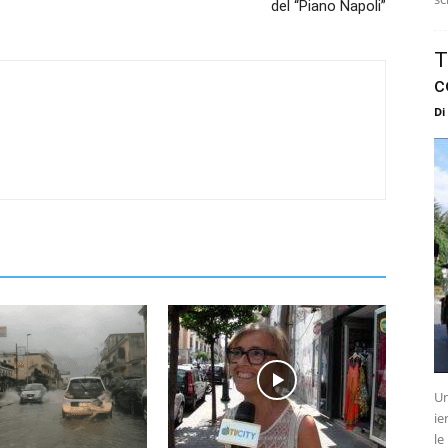
del “Piano Napoli”
T
c
Di
Un
ie
le