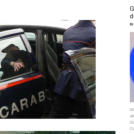
G
d
Di
GO
ab
GU
Co