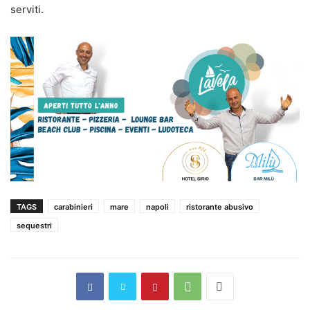
serviti.
TAGS
carabinieri
mare
napoli
ristorante abusivo
sequestri