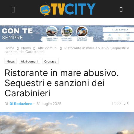
Home
News
Altri comuni
Ristorante in mare abusivo. Sequestri e
sanzioni dei Carabinieri
News
Altri comuni
Cronaca
Ristorante in mare abusivo.
Sequestri e sanzioni dei
Carabinieri
556
0
Di
Di Redazione
-
31 Luglio 2025