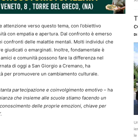
T
c
attenzione verso questo tema, con l’obiettivo
rsità con empatia e apertura. Dal confronto è emerso
Di
i confronti delle malattie mentali. Molti individui che
re giudicati o emarginati. Inoltre, fondamentale è
 amici e comunità possono fare la differenza nel
rnata di oggi a San Giorgio a Cremano, ha
nità per promuovere un cambiamento culturale.
tanta partecipazione e coinvolgimento emotivo
– ha
monianza che insieme alle scuole stiamo facendo un
riconoscimento delle proprie emozioni, chiave per
.
Un
ie
le