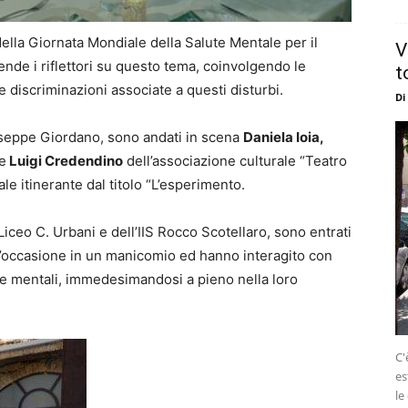
ella Giornata Mondiale della Salute Mentale per il
V
nde i riflettori su questo tema, coinvolgendo le
t
e discriminazioni associate a questi disturbi.
Di
iuseppe Giordano, sono andati in scena
Daniela Ioia,
e
Luigi Credendino
dell’associazione culturale “Teatro
le itinerante dal titolo “L’esperimento.
 Liceo C. Urbani e dell’IIS Rocco Scotellaro, sono entrati
 l’occasione in un manicomio ed hanno interagito con
gie mentali, immedesimandosi a pieno nella loro
C'
es
le