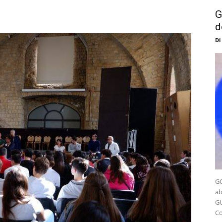
G
d
Di
GO
ab
GU
Co