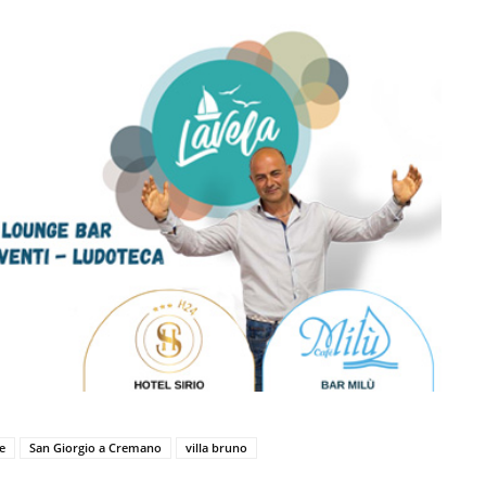
e
San Giorgio a Cremano
villa bruno