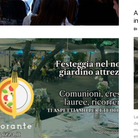
A
i
Di
La
de
me
em