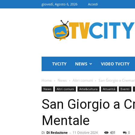
giovedì, Agosto 6, 2026
Accedi
TVCITY
TVCITY
NEWS
VIDEO TVCITY
Home
News
Altri comuni
San Giorgio a Creman
News
Altri comuni
Arte&cultura
Attualità
Eventi
San Giorgio a C
Mentale
Di
Di Redazione
-
11 Ottobre 2024
431
0