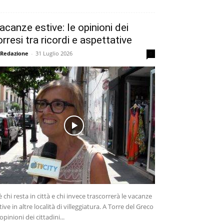
acanze estive: le opinioni dei
orresi tra ricordi e aspettative
 Redazione
-
31 Luglio 2026
0
è chi resta in città e chi invece trascorrerà le vacanze
tive in altre località di villeggiatura. A Torre del Greco
 opinioni dei cittadini...