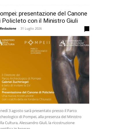
ompei: presentazione del Canone
i Policleto con il Ministro Giuli
 Redazione
-
31 Luglio 2026
0
nedì 3 agosto sarà presentato presso il Parco
cheologico di Pompei, alla presenza del Ministro
lla Cultura, Alessandro Giuli, la ricostruzione
ientifica in bronzo...