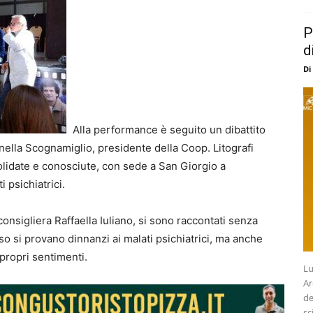
P
d
Di
Alla performance è seguito un dibattito
rnella Scognamiglio, presidente della Coop. Litografi
solidate e conosciute, con sede a San Giorgio a
 psichiatrici.
 consigliera Raffaella Iuliano, si sono raccontati senza
o si provano dinnanzi ai malati psichiatrici, ma anche
 propri sentimenti.
Lu
Ar
de
sc