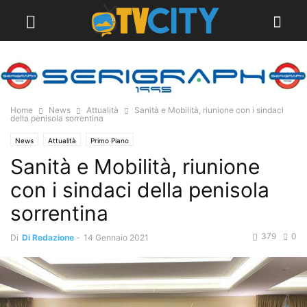
Home
News
Attualità
Sanità e Mobilità, riunione con i sindaci
della penisola sorrentina
News
Attualità
Primo Piano
Sanità e Mobilità, riunione
con i sindaci della penisola
sorrentina
379
0
Di
Di Redazione
-
14 Gennaio 2021