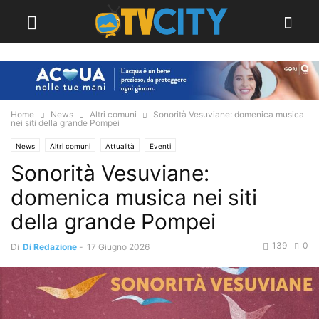
Home
News
Altri comuni
Sonorità Vesuviane: domenica musica
nei siti della grande Pompei
News
Altri comuni
Attualità
Eventi
Sonorità Vesuviane:
domenica musica nei siti
della grande Pompei
139
0
Di
Di Redazione
-
17 Giugno 2026