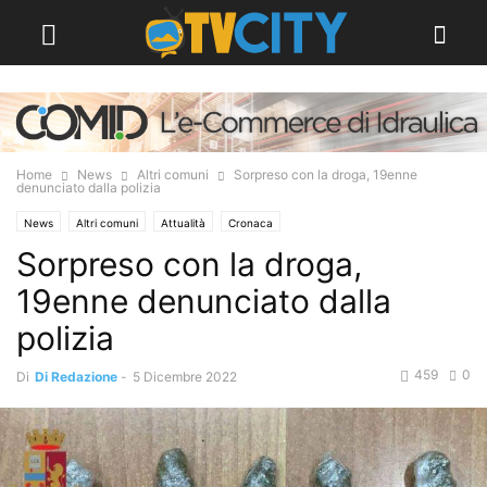
Home
News
Altri comuni
Sorpreso con la droga, 19enne
denunciato dalla polizia
News
Altri comuni
Attualità
Cronaca
Sorpreso con la droga,
19enne denunciato dalla
polizia
459
0
Di
Di Redazione
-
5 Dicembre 2022