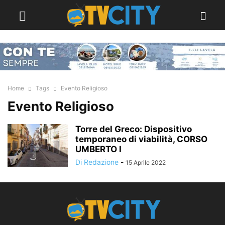
Home
Tags
Evento Religioso
Evento Religioso
Torre del Greco: Dispositivo
temporaneo di viabilità, CORSO
UMBERTO I
Di Redazione
-
15 Aprile 2022