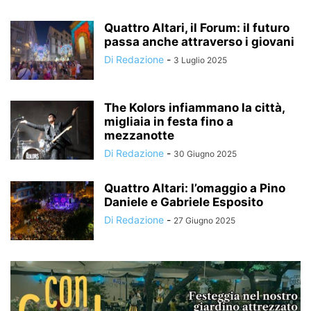
Quattro Altari, il Forum: il futuro
passa anche attraverso i giovani
Di Redazione
-
3 Luglio 2025
The Kolors infiammano la città,
migliaia in festa fino a
mezzanotte
Di Redazione
-
30 Giugno 2025
Quattro Altari: l’omaggio a Pino
Daniele e Gabriele Esposito
Di Redazione
-
27 Giugno 2025