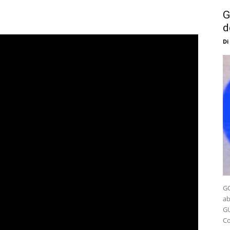
G
d
Di
GO
ab
GU
Co