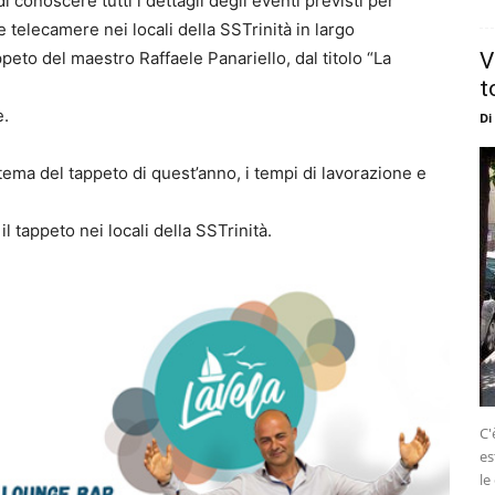
i conoscere tutti i dettagli degli eventi previsti per
e telecamere nei locali della SSTrinità in largo
peto del maestro Raffaele Panariello, dal titolo “La
V
t
e.
Di
l tema del tappeto di quest’anno, i tempi di lavorazione e
 il tappeto nei locali della SSTrinità.
C'
es
le