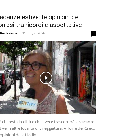
acanze estive: le opinioni dei
orresi tra ricordi e aspettative
 Redazione
-
31 Luglio 2026
0
è chi resta in città e chi invece trascorrerà le vacanze
tive in altre località di villeggiatura. A Torre del Greco
 opinioni dei cittadini...