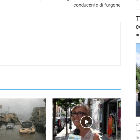
conducente di furgone
T
c
Di
Un
ie
le