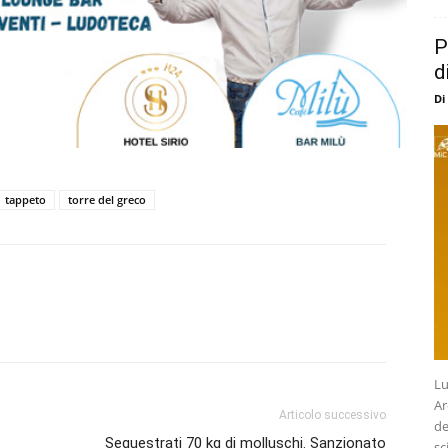
P
d
Di
tappeto
torre del greco
Lu
Ar
Articolo successivo
de
Sequestrati 70 kg di molluschi. Sanzionato
sc