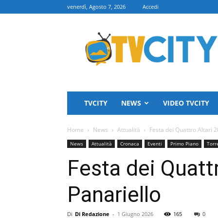
venerdì, Agosto 7, 2026
Accedi
TVCITY
TVCITY
NEWS
VIDEO TVCITY
Home
News
Attualità
Festa dei Quattro Altari 2
News
Attualità
Cronaca
Eventi
Primo Piano
Torr
Festa dei Quattr
Panariello
Di
Di Redazione
-
1 Giugno 2026
165
0