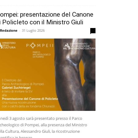
ompei: presentazione del Canone
i Policleto con il Ministro Giuli
 Redazione
-
31 Luglio 2026
0
nedì 3 agosto sarà presentato presso il Parco
cheologico di Pompei, alla presenza del Ministro
lla Cultura, Alessandro Giuli, la ricostruzione
ientifica in bronzo...