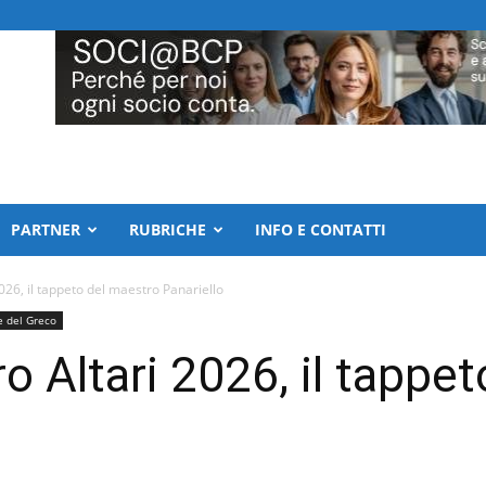
PARTNER
RUBRICHE
INFO E CONTATTI
026, il tappeto del maestro Panariello
e del Greco
o Altari 2026, il tappe