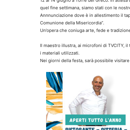
12 al 14 giugno a Torre del Greco. In attesa d
quel fine settimana, siamo stati con le nostr
Annnunciazione dove è in allestimento il tap
Comunione della Misericordia”.
Un’opera che coniuga arte, fede e tradizion
Il maestro illustra, ai microfoni di TVCITY, i
i materiali utilizzati.
Nei giorni della festa, sarà possibile visitare