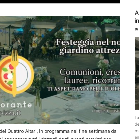
A
i
Di
La
de
me
 dei Quattro Altari, in programma nel fine settimana dal
em