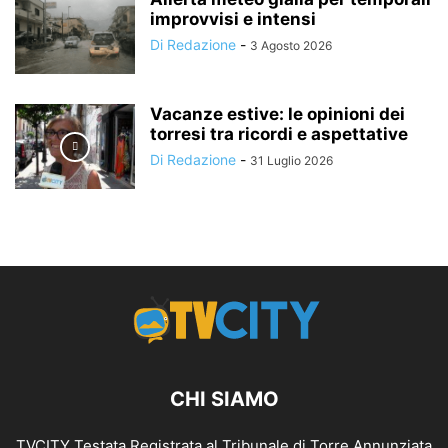
improvvisi e intensi
Di Redazione
-
3 Agosto 2026
Vacanze estive: le opinioni dei
torresi tra ricordi e aspettative
Di Redazione
-
31 Luglio 2026
CHI SIAMO
TVCITY Testata Registrata al Tribunale di Torre Annunziata