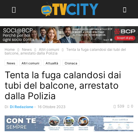
Home
News
Altri comuni
Tenta la fuga calandosi dai tubi del
balcone, arrestato dalla Polizia
News
Altri comuni
Attualità
Cronaca
Tenta la fuga calandosi dai
tubi del balcone, arrestato
dalla Polizia
539
0
Di
Di Redazione
-
16 Ottobre 2023