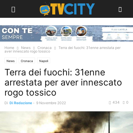
Home
News
Cronaca
Terra dei fuochi: 31enne arrestata per
aver innescato rogo tossico
News
Cronaca
Napoli
Terra dei fuochi: 31enne
arrestata per aver innescato
rogo tossico
434
0
Di
Di Redazione
-
9 Novembre 2022