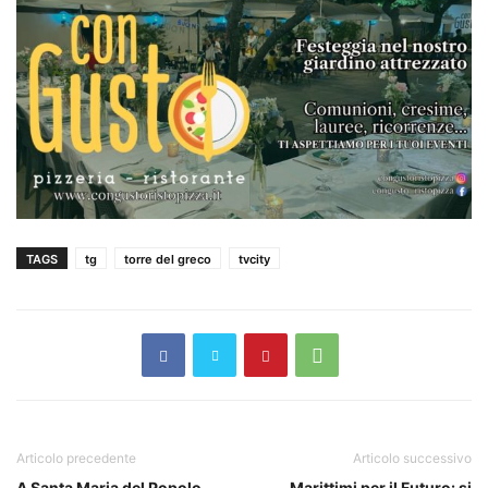
TAGS
tg
torre del greco
tvcity
Articolo precedente
Articolo successivo
A Santa Maria del Popolo
Marittimi per il Futuro: si