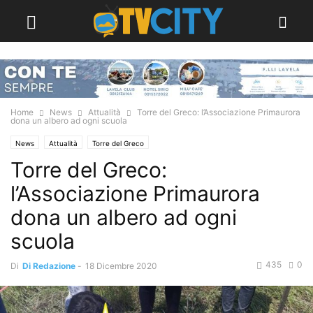
Home
News
Attualità
Torre del Greco: l’Associazione Primaurora
dona un albero ad ogni scuola
News
Attualità
Torre del Greco
Torre del Greco:
l’Associazione Primaurora
dona un albero ad ogni
scuola
435
0
Di
Di Redazione
-
18 Dicembre 2020