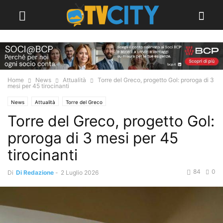
Home
News
Attualità
Torre del Greco, progetto Gol: proroga di 3
mesi per 45 tirocinanti
News
Attualità
Torre del Greco
Torre del Greco, progetto Gol:
proroga di 3 mesi per 45
tirocinanti
84
0
Di
Di Redazione
-
2 Luglio 2026