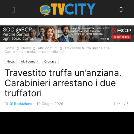
Home
News
Altri comuni
Travestito truffa un’anziana.
Carabinieri arrestano i due truffatori
News
Altri comuni
Cronaca
Travestito truffa un’anziana.
Carabinieri arrestano i due
truffatori
97
0
Di
Di Redazione
-
10 Giugno 2026