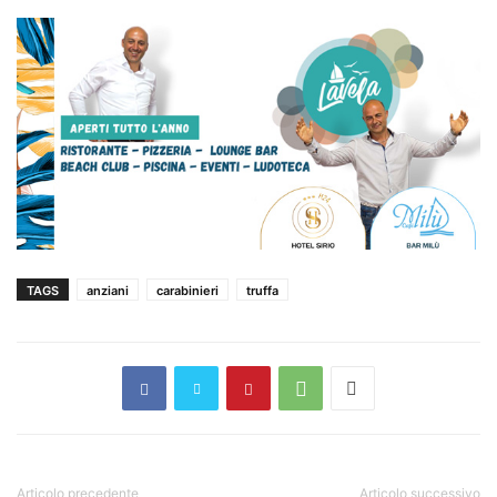
TAGS
anziani
carabinieri
truffa
Articolo precedente
Articolo successivo