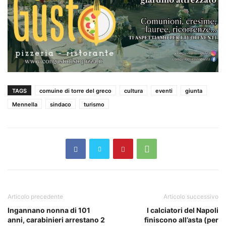
TAGS
comuine di torre del greco
cultura
eventi
giunta
Mennella
sindaco
turismo
Articolo precedente
Articolo successivo
Ingannano nonna di 101
I calciatori del Napoli
anni, carabinieri arrestano 2
finiscono all’asta (per