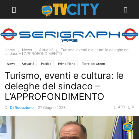
Home
News
Attualità
Turismo, eventi e cultura: le deleghe del
sindaco – L’APPROFONDIMENTO
News
Attualità
Politica
Primo Piano
Torre del Greco
Turismo, eventi e cultura: le
deleghe del sindaco –
L’APPROFONDIMENTO
493
0
Di
Di Redazione
-
27 Giugno 2023