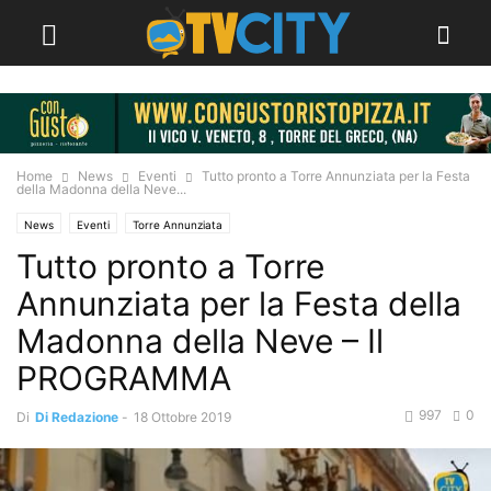
Home
News
Eventi
Tutto pronto a Torre Annunziata per la Festa
della Madonna della Neve...
News
Eventi
Torre Annunziata
Tutto pronto a Torre
Annunziata per la Festa della
Madonna della Neve – Il
PROGRAMMA
997
0
Di
Di Redazione
-
18 Ottobre 2019