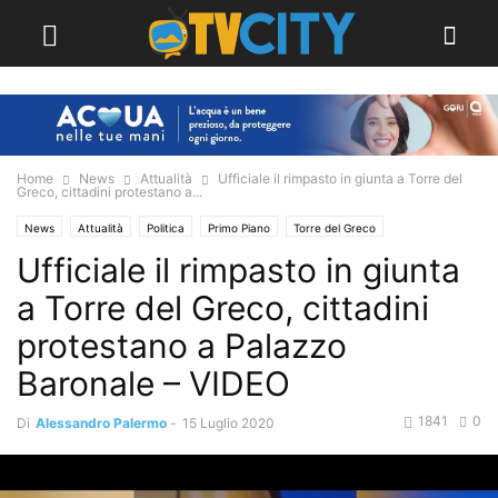
Home
News
Attualità
Ufficiale il rimpasto in giunta a Torre del
Greco, cittadini protestano a...
News
Attualità
Politica
Primo Piano
Torre del Greco
Ufficiale il rimpasto in giunta
Video TVCITY
a Torre del Greco, cittadini
protestano a Palazzo
Baronale – VIDEO
1841
0
Di
Alessandro Palermo
-
15 Luglio 2020