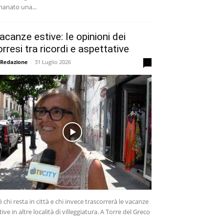
anato una...
acanze estive: le opinioni dei
orresi tra ricordi e aspettative
 Redazione
-
31 Luglio 2026
0
è chi resta in città e chi invece trascorrerà le vacanze
tive in altre località di villeggiatura. A Torre del Greco