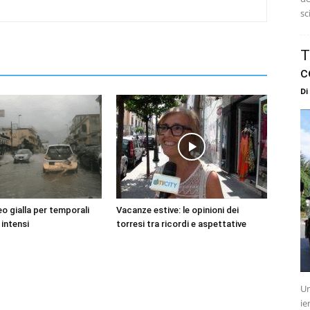
sc
T
c
Di
o gialla per temporali
Vacanze estive: le opinioni dei
 intensi
torresi tra ricordi e aspettative
Un
ie