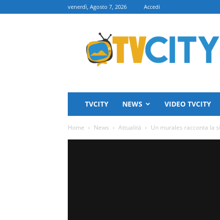
venerdì, Agosto 7, 2026
Accedi
TVCITY
TVCITY
NEWS
VIDEO TVCITY
Home
News
Attualità
Un murales racconta la st