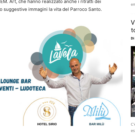
EM. Art, che hanno realizzato anche i ritratti dei
em
o suggestive immagini la vita del Parroco Santo.
V
t
Di
C'
es