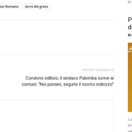
le
enzo Romano
torre del greco
P
d
Di
Articolo successivo
,
Condono edilizio, il sindaco Palomba scrive ai
comuni: “Noi pionieri, seguite il nostro indirizzo”
Lu
Ar
de