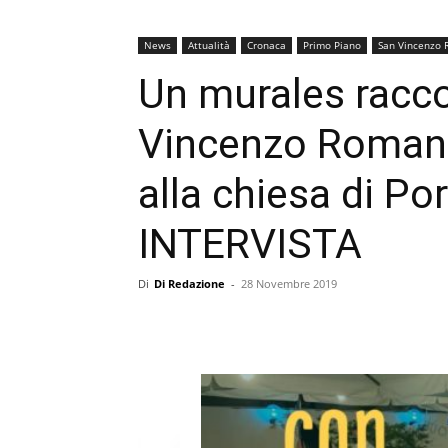
News
Attualità
Cronaca
Primo Piano
San Vincenzo
Un murales racco
Vincenzo Romano
alla chiesa di P
INTERVISTA
Di
Di Redazione
-
28 Novembre 2019