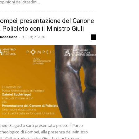
 opinioni dei cittadini...
ompei: presentazione del Canone
i Policleto con il Ministro Giuli
 Redazione
-
31 Luglio 2026
0
nedì 3 agosto sarà presentato presso il Parco
cheologico di Pompei, alla presenza del Ministro
lla Cultura, Alessandro Giuli, la ricostruzione