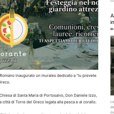
Co
A
i
Di
o Romano inaugurato un murales dedicato a “lu prevete
Greco.
 Chiesa di Santa Maria di Portosalvo, Don Daniele Izzo,
La
a città di Torre del Greco legata alla pesca e al corallo.
de
me