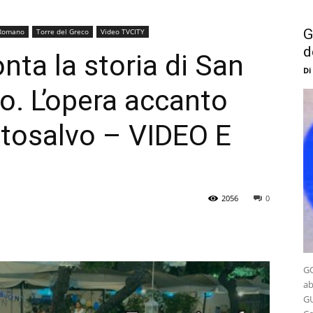
G
 Romano
Torre del Greco
Video TVCITY
d
nta la storia di San
Di
. L’opera accanto
ortosalvo – VIDEO E
2056
0
GO
ab
GU