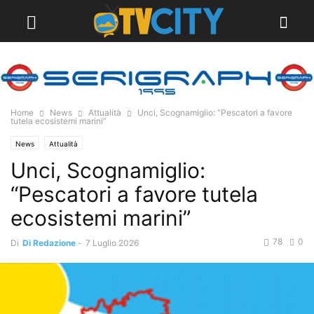
Home
News
Attualità
Unci, Scognamiglio: “Pescatori a favore
tutela ecosistemi marini”
News
Attualità
Unci, Scognamiglio:
“Pescatori a favore tutela
ecosistemi marini”
78
0
Di
Di Redazione
-
7 Luglio 2026