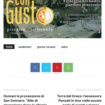
TAGS
carabinieri
grumo nevano
ladro
Articolo precedente
Articolo successivo
Domani la processione di
Torre del Greco: l’assessore
San Gennaro: “Atto di
Pensati in tour nelle scuole
riparazione dopo lo sfregio
parla di eventi e mensa –