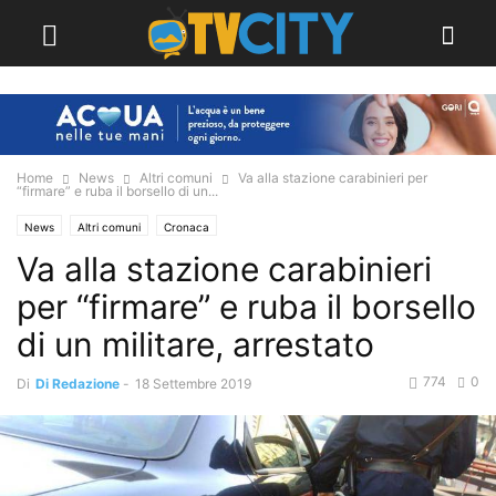
Home
News
Altri comuni
Va alla stazione carabinieri per
“firmare” e ruba il borsello di un...
News
Altri comuni
Cronaca
Va alla stazione carabinieri
per “firmare” e ruba il borsello
di un militare, arrestato
774
0
Di
Di Redazione
-
18 Settembre 2019