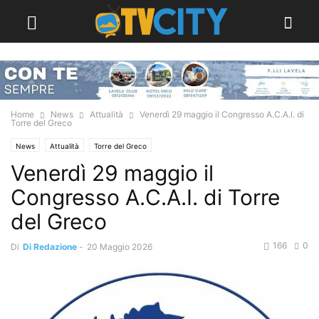
Home
News
Attualità
Venerdì 29 maggio il Congresso A.C.A.I. di
Torre del Greco
News
Attualità
Torre del Greco
Venerdì 29 maggio il
Congresso A.C.A.I. di Torre
del Greco
166
0
Di
Di Redazione
-
20 Maggio 2026