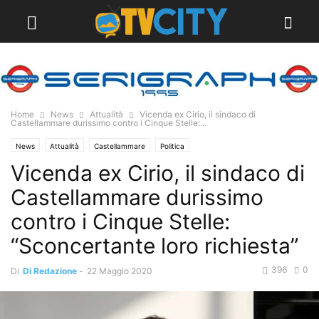
Home
News
Attualità
Vicenda ex Cirio, il sindaco di
Castellammare durissimo contro i Cinque Stelle:...
News
Attualità
Castellammare
Politica
Vicenda ex Cirio, il sindaco di
Castellammare durissimo
contro i Cinque Stelle:
“Sconcertante loro richiesta”
396
0
Di
Di Redazione
-
22 Maggio 2020