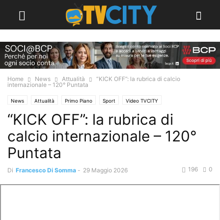
Home
News
Attualità
“KICK OFF”: la rubrica di calcio
internazionale – 120° Puntata
News
Attualità
Primo Piano
Sport
Video TVCITY
“KICK OFF”: la rubrica di
calcio internazionale – 120°
Puntata
196
0
Di
Francesco Di Somma
-
29 Maggio 2026