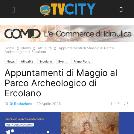
Home
News
Attualità
Appuntamenti di Maggio al Parco
Archeologico di Ercolano
News
Attualità
Ercolano
Eventi
Primo Piano
Appuntamenti di Maggio al
Parco Archeologico di
Ercolano
161
0
Di
Di Redazione
-
29 Aprile 2026