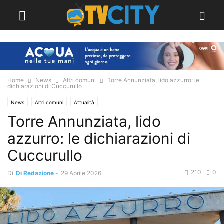
Home
News
Altri comuni
Torre Annunziata, lido azzurro: le
dichiarazioni di Cuccurullo
News
Altri comuni
Attualità
Torre Annunziata, lido
azzurro: le dichiarazioni di
Cuccurullo
210
0
Di
Di Redazione
-
29 Aprile 2026