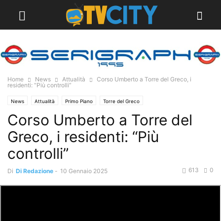
Home
News
Attualità
Corso Umberto a Torre del Greco, i
residenti: “Più controlli”
News
Attualità
Primo Piano
Torre del Greco
Corso Umberto a Torre del
Greco, i residenti: “Più
controlli”
613
0
Di
Di Redazione
-
10 Gennaio 2025