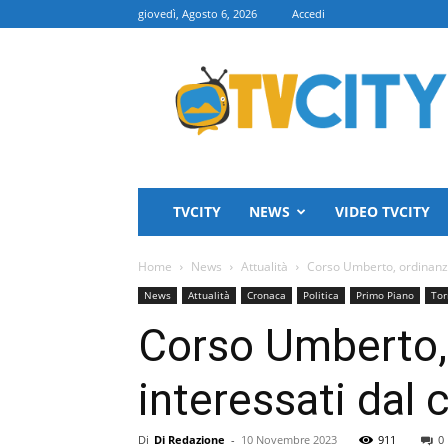
giovedì, Agosto 6, 2026
Accedi
TVCITY
TVCITY
NEWS
VIDEO TVCITY
Home
News
Attualità
Corso Umberto, ordinanza p
News
Attualità
Cronaca
Politica
Primo Piano
Tor
Corso Umberto, o
interessati dal c
Di
Di Redazione
-
10 Novembre 2023
911
0