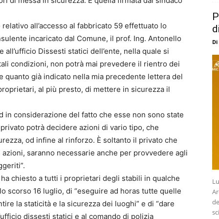
vori di messa in sicurezza. È quella firmata dal sindaco
P
relativo all’accesso al fabbricato 59 effettuato lo
d
nsulente incaricato dal Comune, il prof. Ing. Antonello
Di
l’ufficio Dissesti statici dell’ente, nella quale si
tali condizioni, non potrà mai prevedere il rientro dei
e quanto già indicato nella mia precedente lettera del
oprietari, al più presto, di mettere in sicurezza il
 ed in considerazione del fatto che esse non sono state
 privato potrà decidere azioni di vario tipo, che
ezza, od infine al rinforzo. È soltanto il privato che
li azioni, saranno necessarie anche per provvedere agli
geriti”.
ha chiesto a tutti i proprietari degli stabili in qualche
Lu
o scorso 16 luglio, di “eseguire ad horas tutte quelle
Ar
de
tire la staticità e la sicurezza dei luoghi” e di “dare
sc
ficio dissesti statici e al comando di polizia