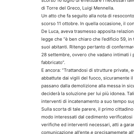
scorso 16 luglio di effettuare i necessari la
di Torre del Greco, Luigi Mennella.
Un atto che fa seguito alla nota di resoconto 
scorso 11 ottobre. In quella occasione, il co
De Luca, aveva trasmesso apposita relazione al
legge che “è ben chiaro che l’edificio 59, in 
suoi abitanti. Ritengo pertanto di confermar
28 settembre, ovvero che vadano intimati i pr
fabbricato”.
E ancora: “Trattandosi di strutture private,
abbattute dai vigili del fuoco, sicuramente il
passano dalla demolizione alla messa in sicur
deciderà la soluzione per lui più idonea. Ta
interventi di incatenamento a suo tempo sug
Sulla scorta di tale parere, il primo cittadino 
modo interessati dal cedimento verificatosi l
verifiche ed interventi necessari, atti a garan
comunicazione all’ente,e precisamemete all’uf