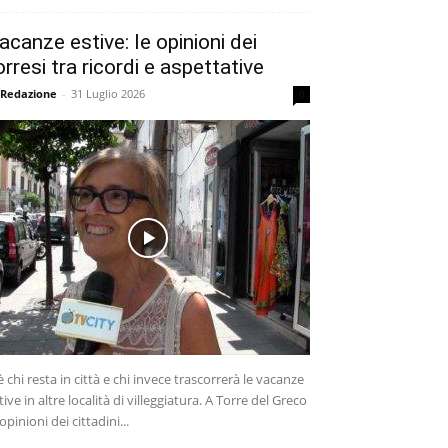
acanze estive: le opinioni dei
orresi tra ricordi e aspettative
 Redazione
-
31 Luglio 2026
0
è chi resta in città e chi invece trascorrerà le vacanze
tive in altre località di villeggiatura. A Torre del Greco
 opinioni dei cittadini...