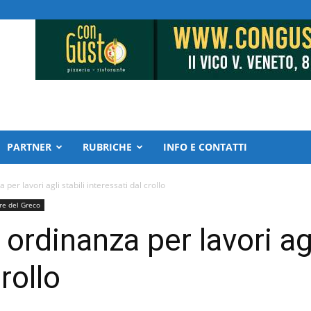
PARTNER
RUBRICHE
INFO E CONTATTI
er lavori agli stabili interessati dal crollo
re del Greco
rdinanza per lavori agl
rollo