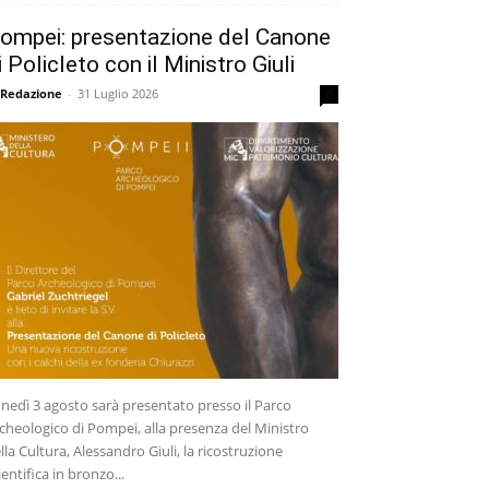
ompei: presentazione del Canone
i Policleto con il Ministro Giuli
 Redazione
-
31 Luglio 2026
0
nedì 3 agosto sarà presentato presso il Parco
cheologico di Pompei, alla presenza del Ministro
lla Cultura, Alessandro Giuli, la ricostruzione
ientifica in bronzo...