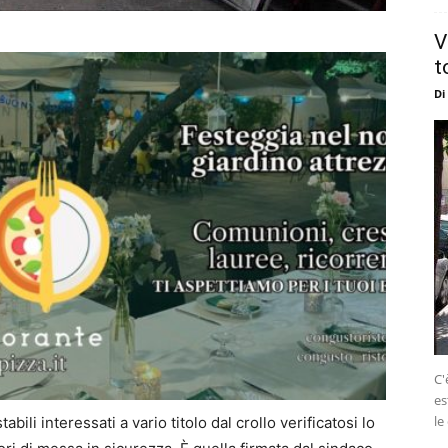
V
t
Di
C'
es
le
bili interessati a vario titolo dal crollo verificatosi lo