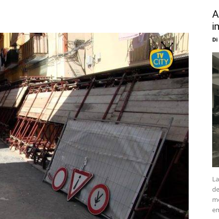
A
i
Di
La
de
me
em