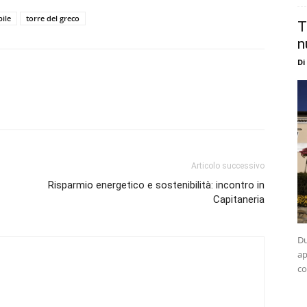
bile
torre del greco
T
n
Di
Articolo successivo
Risparmio energetico e sostenibilità: incontro in
Capitaneria
Du
ap
co