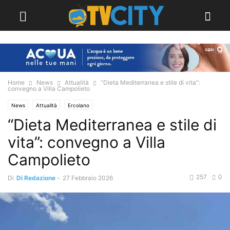
Home
News
Attualità
“Dieta Mediterranea e stile di vita”:
convegno a Villa Campolieto
News
Attualità
Ercolano
“Dieta Mediterranea e stile di
vita”: convegno a Villa
Campolieto
257
0
Di
Di Redazione
-
27 Febbraio 2026