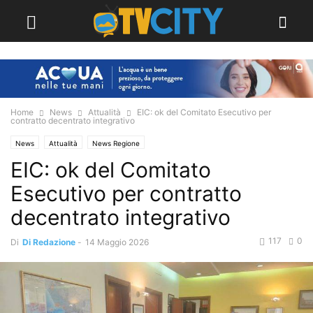
Home
News
Attualità
EIC: ok del Comitato Esecutivo per
contratto decentrato integrativo
News
Attualità
News Regione
EIC: ok del Comitato
Esecutivo per contratto
decentrato integrativo
117
0
Di
Di Redazione
-
14 Maggio 2026